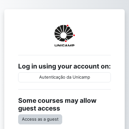
Skip to main content
Log in to Mood
Log in using your account on:
Autenticação da Unicamp
Some courses may allow
guest access
Access as a guest