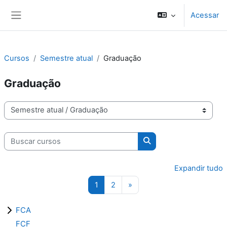
Ir para o conteúdo principal
Acessar
Painel lateral
Cursos
Semestre atual
Graduação
Graduação
Categorias de Cursos
Buscar cursos
Buscar cursos
Expandir tudo
Página 1
Página 2
Próxima página
1
2
»
FCA
FCF