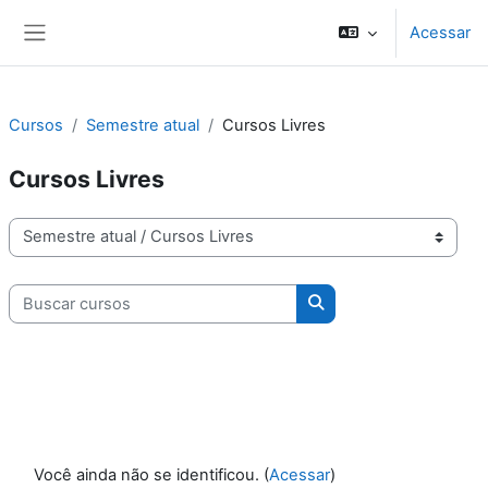
Ir para o conteúdo principal
Acessar
Painel lateral
Cursos
Semestre atual
Cursos Livres
Cursos Livres
Categorias de Cursos
Buscar cursos
Buscar cursos
Você ainda não se identificou. (
Acessar
)